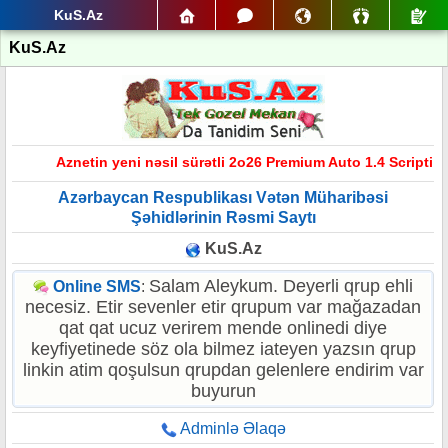
KuS.Az
KuS.Az
Aznetin yeni nəsil sürətli 2o26 Premium Auto 1.4 Scripti te
Azərbaycan Respublikası Vətən Müharibəsi
Şəhidlərinin Rəsmi Saytı
KuS.Az
Salam Aleykum. Deyerli qrup ehli
Online SMS
:
necesiz. Etir sevenler etir qrupum var mağazadan
qat qat ucuz verirem mende onlinedi diye
keyfiyetinede söz ola bilmez iateyen yazsın qrup
linkin atim qoşulsun qrupdan gelenlere endirim var
buyurun
Adminlə Əlaqə