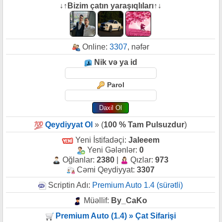
↓↑Bizim çatın yaraşıqlıları↑↓
Online:
3307
, nəfər
Nik və ya id
Parol
Qeydiyyat Ol
» (
100 % Tam Pulsuzdur
)
Yeni İstifadəçi:
Jaleeem
Yeni Gələnlər:
0
Oğlanlar:
2380
|
Qızlar:
973
Cəmi Qeydiyyat:
3307
Scriptin Adı:
Premium Auto 1.4 (sürətli)
Müəllif:
By_CaKo
Premium Auto (1.4) » Çat Sifarişi